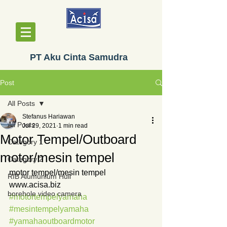
PT Aku Cinta Samudra
Post
All Posts
Stefanus Hariawan
All Posts
Jul 29, 2021
1 min read
Motor Tempel/Outboard
Category 1
motor/mesin tempel
Category 2
motor tempel/mesin tempel
RIB Alumunium Hull
www.acisa.biz
borehole video camera
#motortempelyamaha
#mesintempelyamaha
#yamahaoutboardmotor